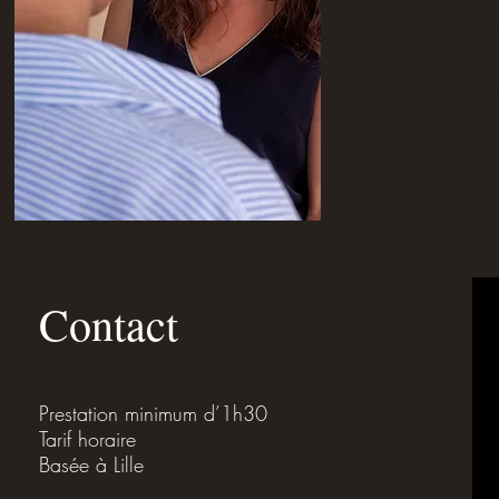
nutrition et en
journaliste spé
en santé nature
J’interviens ré
pour animer de
conférences
sur le bien-êtr
Contact
Prestation minimum d’1h30
Tarif horaire
Basée à Lille