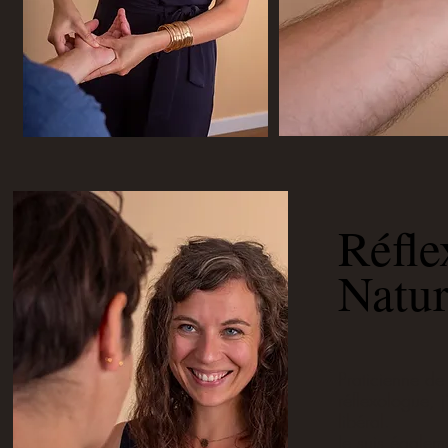
Réfle
Natu
Praticienne de
réflexologue, 
libéral.
Je suis égalem